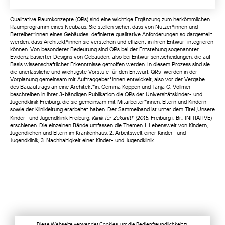
Qualitative Raumkonzepte (QRs) sind eine wichtige Ergänzung zum herkömmlichen
Raumprogramm eines Neubaus. Sie stellen sicher, dass von Nutzer*innen und
Betreiber*innen eines Gebäudes definierte qualitative Anforderungen so dargestellt
werden, dass Architekt*innen sie verstehen und effizient in ihren Entwurf integrieren
können. Von besonderer Bedeutung sind QRs bei der Entstehung sogenannter
Evidenz basierter Designs von Gebäuden, also bei Entwurfsentscheidungen, die auf
Basis wissenschaftlicher Erkenntnisse getroffen werden. In diesem Prozess sind sie
die unerlässliche und wichtigste Vorstufe für den Entwurf. QRs werden in der
Vorplanung gemeinsam mit Auftraggeber*innen entwickelt, also vor der Vergabe
des Bauauftrags an eine Architekt*in. Gemma Koppen und Tanja C. Vollmer
beschreiben in ihrer 3-bändigen Publikation die QRs der Universitätskinder- und
Jugendklinik Freiburg, die sie gemeinsam mit Mitarbeiter*innen, Eltern und Kindern
sowie der Klinikleitung erarbeitet haben. Der Sammelband ist unter dem Titel ‚Unsere
Klinik für Zukunft!‘ (2015,
Kinder- und Jugendklinik Freiburg.
Freiburg i. Br.: INITIATIVE)
erschienen. Die einzelnen Bände umfassen die Themen 1. Lebenswelt von Kindern,
Jugendlichen und Eltern im Krankenhaus, 2. Arbeitswelt einer Kinder- und
Jugendklinik, 3. Nachhaltigkeit einer Kinder- und Jugendklinik.
Diese Webseite verwendet Cookies, um die Bedienfreundlichkeit zu