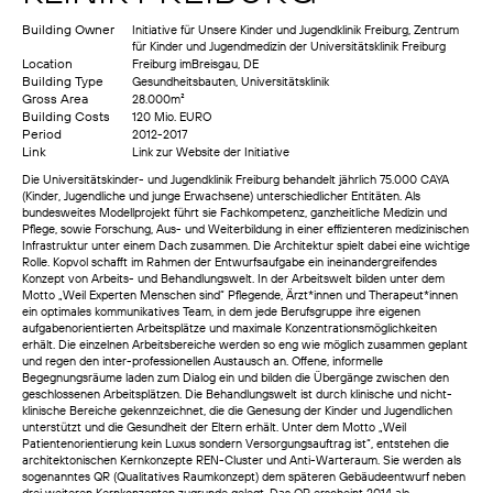
Building Owner
Initiative für Unsere Kinder und Jugendklinik Freiburg, Zentrum
für Kinder und Jugendmedizin der Universitätsklinik Freiburg
Location
Freiburg imBreisgau, DE
Building Type
Gesundheitsbauten, Universitätsklinik
Gross Area
28.000m²
Building Costs
120 Mio. EURO
Period
2012-2017
Link
Link zur Website der Initiative
Die Universitätskinder- und Jugendklinik Freiburg behandelt jährlich 75.000 CAYA
(Kinder, Jugendliche und junge Erwachsene) unterschiedlicher Entitäten. Als
bundesweites Modellprojekt führt sie Fachkompetenz, ganzheitliche Medizin und
Pflege, sowie Forschung, Aus- und Weiterbildung in einer effizienteren medizinischen
Infrastruktur unter einem Dach zusammen. Die Architektur spielt dabei eine wichtige
Rolle. Kopvol schafft im Rahmen der Entwurfsaufgabe ein ineinandergreifendes
Konzept von Arbeits- und Behandlungswelt. In der Arbeitswelt bilden unter dem
Motto „Weil Experten Menschen sind“ Pflegende, Ärzt*innen und Therapeut*innen
ein optimales kommunikatives Team, in dem jede Berufsgruppe ihre eigenen
aufgabenorientierten Arbeitsplätze und maximale Konzentrationsmöglichkeiten
erhält. Die einzelnen Arbeitsbereiche werden so eng wie möglich zusammen geplant
und regen den inter-professionellen Austausch an. Offene, informelle
Begegnungsräume laden zum Dialog ein und bilden die Übergänge zwischen den
geschlossenen Arbeitsplätzen. Die Behandlungswelt ist durch klinische und nicht-
klinische Bereiche gekennzeichnet, die die Genesung der Kinder und Jugendlichen
unterstützt und die Gesundheit der Eltern erhält. Unter dem Motto „Weil
Patientenorientierung kein Luxus sondern Versorgungsauftrag ist“, entstehen die
architektonischen Kernkonzepte REN-Cluster und Anti-Warteraum. Sie werden als
sogenanntes QR (Qualitatives Raumkonzept) dem späteren Gebäudeentwurf neben