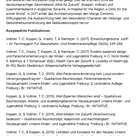
drei weiteren Kernkonzepten zugrunde gelegt. Das QR erscheint 2014 als
deutschsprachiger Sammelband „Klinik für Zukunft“ (Koppen, Vollmer) und
zusammenfassend in englischer Sprache „A Hospital for the Region, a Clinic for the
whole World“. In 2017 erhält das Architekturkonzept den Marga Comiotto
Stiftungspreis. Die Auszeichnung hebt den besonderen Charakter der Heilungs- und
Gesundheitsunterstützung des Gebäudekonzepts hervor.
Ausgewählte Publikationen
:
JuKiP
Vollmer, T. C., Koppen, G., Vraetz, T., & Niemeyer, C. (2017). Entwicklungsräume.
– Ihr Fachmagazin Für Gesundheits- Und Kinderkrankenpflege
, 06(06), 239–244.
Vollmer, T. C., Vraetz, T., Koppen, G., & Niemeyer, C. (2017). Evidenz basiertes design
und Patientenorientierung in der Kinder- und Jugendklinik Freiburg. In C. Nickl-Weller,
Health Care der Zukunft 6: Livability of Health
S. Matthys, & T. Eichenauer (Eds.),
(pp.
81–90). Berlin: Medizinisch Wissenschaftliche Verlagsgesellschaft.
Weil Patientenorientierung kein Luxus sondern
Koppen, G., & Vollmer, T. C. (2015).
Versorgungsauftrag ist! – Qualitatives Raumkonzept, Patientenbereiche:
Neubauprojekt ‚Unsere Kinder- und Jugendklinik Freiburg‘
. 2. veränderte Auflage.
Freiburg i. Br.: INITIATIVE.
Weil Experten Menschen sind! – Qualitatives
Koppen, G., & Vollmer, T. C. (2015).
Raumkonzept, Arbeits- und Ausbildungsbereiche: Neubauprojekt ‚Unsere Kinder- und
Jugendklinik Freiburg‘
. 2. veränderte Auflage. Freiburg i. Br.: INITIATIVE.
Weil Medizin mit Zukunft Verantwortung
Koppen, G., & Vollmer, T. C. (2015).
bedeutet! – Qualitatives Raumkonzept, Adaptivität und Nachhaltigkeit:
Neubauprojekt ‚Unsere Kinder- und Jugendklinik Freiburg‘
. Freiburg i. Br.: INITIATIVE.
Leitideen und Konzepte für den Neubau Unsere
Vollmer, T. C., & Koppen, G. (2015).