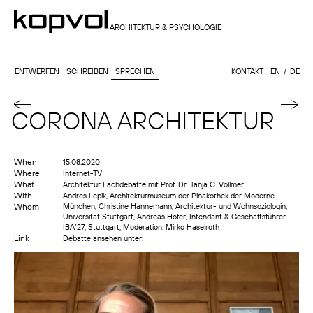
ARCHITEKTUR & PSYCHOLOGIE
ENTWERFEN
SCHREIBEN
SPRECHEN
KONTAKT
EN
DE
CORONA ARCHITEKTUR
When
15.08.2020
Where
Internet-TV
What
Architektur Fachdebatte mit Prof. Dr. Tanja C. Vollmer
With
Andres Lepik, Architekturmuseum der Pinakothek der Moderne
Whom
München, Christine Hannemann, Architektur- und Wohnsoziologin,
Universität Stuttgart, Andreas Hofer, Intendant & Geschäftsführer
IBA´27, Stuttgart, Moderation: Mirko Haselroth
Link
Debatte ansehen unter: